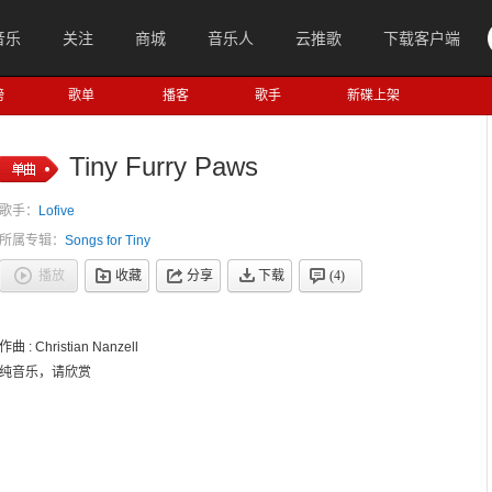
音乐
关注
商城
音乐人
云推歌
下载客户端
榜
歌单
播客
歌手
新碟上架