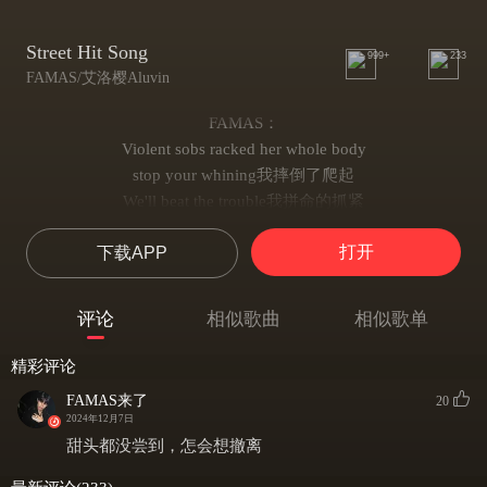
Street Hit Song
999+
233
FAMAS/艾洛樱Aluvin
FAMAS：
Violent sobs racked her whole body
stop your whining我摔倒了爬起
We'll beat the trouble我拼命的抓紧
几年前的沉默是我一生中的败笔
打开
下载APP
call it a day我选择了走
悔恨的泪
它不停的的流
评论
相似歌曲
相似歌单
把回忆扯碎
那天喝的过头
精彩评论
Fb7 I will not take that abuse
FAMAS来了
20
we get to decide what our story
2024年12月7日
我不再怕结果输的彻底
甜头都没尝到，怎会想撤离
都没尝到甜头怎能撤离