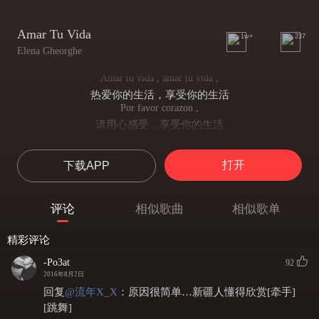
Amar Tu Vida
1w+
237
Elena Gheorghe
Amar tu vida , amar tu vida ,
热爱你的生活，享受你的生活
Por favor corazon ,
请用心感受，享受你的生活
Sigue sonando despierto.
继续做白日梦
打开
下载APP
I'm flyin' so high
我能高飞
And livin' my life
评论
相似歌曲
相似歌单
过自己的生活
I love the way , I love the way this feels like.
精彩评论
我喜欢这种方式，享受这种感觉
I never think twice
-Po3at
92
不懂三思而后行
2016年8月2日
Just roll the dice , dice
回复
@
流年X_X
：
原因很简单…新疆人懂得欣赏[牵手]
但知道随机应变
[跳舞]
I always chase, I always chase the high highs.