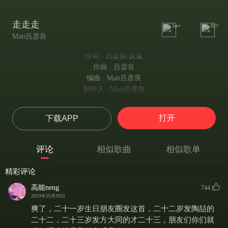
走走走
1w+
627
Matt吕彦良
作词 : 吕彦良/反返
作曲 : 吕彦良
编曲 : Matt吕彦良
制作人 : Matt吕彦良
爸爸妈妈太啰嗦
我开始了自己
打开
下载APP
的生活 属于我
不用别人教我过
装点新家thats so cool
评论
相似歌曲
相似歌单
（那太酷了）
买来几棵树放在角落
精彩评论
beautiful
高能neng
744
（好美丽）
2024年10月30日
一个月后每棵全都死掉了
爽了，二十一岁生日朋友圈发这首，二十二岁发陶喆的
傍晚我习惯下楼吹着风
二十二，二十三岁发方大同的才二十三，朋友们你们就
每天都吃一样的 也是我爱的生活