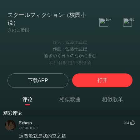
スクールフィクション（校园小
1w+
961
说）
きのこ帝国
作词 : 佐藤千亜妃
作曲 : 佐藤千亜妃
過ぎゆく日々のなかに潜む
在过往时日里潜没的
凶暴な僕が頭をもたげる
凶暴的我 抬起头
打开
下载APP
ボケットのなかに押し込められて
麻木的大脑里塞满了
幸せか、と僕にたずねる
评论
相似歌曲
相似歌单
你幸福吗 这样的问句
自分で書いたデタラメな方程式は
精彩评论
那些自己写下的、不着边际的方程式
矛盾だらけの僕らみたいだ
Eeheao
704
就像我本人一样自相矛盾
2025年2月12日
信じては疑い、無理に笑い
这首歌就是我的空之箱