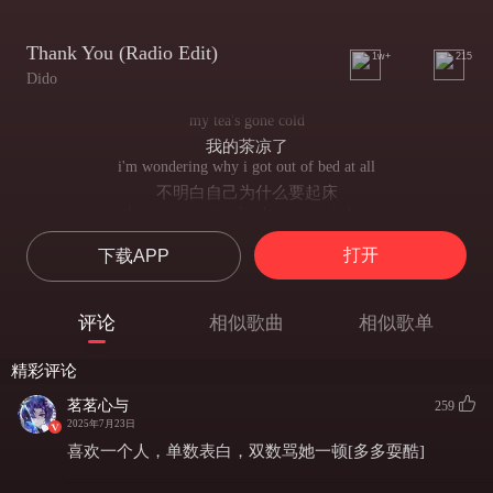
Thank You (Radio Edit)
1w+
215
Dido
my tea's gone cold
我的茶凉了
i'm wondering why i got out of bed at all
不明白自己为什么要起床
the morning rain clouds up my window
清晨的乌云笼罩在窗外
打开
下载APP
and i can't see at all
我什么也看不到
and even if i could it'd all be grey
评论
相似歌曲
相似歌单
我看得到的只有一片灰色
but ur pic on my wall
精彩评论
但看到挂在墙上的你的照片
it reminds me
茗茗心与
259
它提醒我
2025年7月23日
that it's not so bad,it's not so bad
喜欢一个人，单数表白，双数骂她一顿[多多耍酷]
事情没有我想的那么糟，真的没有那么糟
drank too much last night,got bills to pay