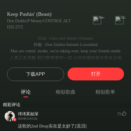
Keep Pushin' (Beast)
999+
162
Don Diablo/P Money/CONTROL ALT
DΞLΞTΞ
作词 : Paris Joel Moore-Williams
作曲 : Don Diablo/Antonie Lowenthal
Man are comin' awake, we're taking over, keep your friends inside
人类正在觉醒 我们即将掌控一切 让你的朋友留在安全之地
Push comes to shove, you think you're rough, let's see you stand to ride
当压力来临时 你以为你很强大 那就让我们看看你能否承受得住
打开
下载APP
Weather storm, see me standing on the lawn
无论风雨多大 我都会站在地表上
Ready for whatever comes, built for distance I was born
评论
相似歌曲
相似歌单
随时准备迎接任何挑战 我生来就是为了挑战
To the darkness we are drawn, seperated we get torn
精彩评论
我们被黑暗所吸引 分离会让我们心碎
Late at night I'm like a wolf, back to normal by the morn' (Awoo)
讳讳莫如深
73
深夜我如狼般凶猛 但到了清晨又恢复如初
2024年11月21日
This is how you reach the stars, no more looking at the past
这歌的2nd Drop实在是太妙了[流泪]