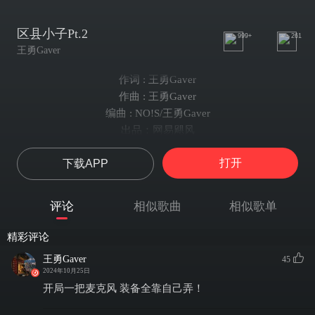
区县小子Pt.2
999+
261
王勇Gaver
作词 : 王勇Gaver
作曲 : 王勇Gaver
编曲 : NO!S/王勇Gaver
出品：网易飓风
营销：网易飓风
打开
下载APP
Listen MDFK Boyfriend！
For my city
For my home
评论
相似歌曲
相似歌单
代表重庆市开州
区县的小子不怕痛
精彩评论
捏起了锭子往前冲
王勇Gaver
45
天不怕
2024年10月25日
地不怕
开局一把麦克风 装备全靠自己弄！
在重庆街上横起走