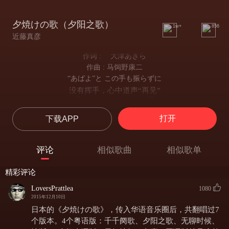
夕焼けの歌（夕阳之歌）
1w+
856
近藤真彦
作词 : 大津あきら
作曲 : 马饲野康二
“あばよ”と この手も振らずに
没有挥手，心中道声“再见”
飛び出したガラクタの町
离开这座肮脏不堪的城市
打开
下载APP
あんなに憎んだすべてが
曾那样恨过的一切，没有完结
やりきれず しみるのはなぜか
评论
相似歌曲
相似歌单
却又为何感受到了痛
憧れた夢さえ
精彩评论
曾经的梦想
まだ報われずに
LoversPrattlea
1080
还没有实现
2015年12月10日
人恋しさに泣けば
日本的《夕焼けの歌》，传入华语音乐圈后，共翻唱过7
如果为所爱的人懊悔
个版本。4个粤语版：千千阕歌、夕阳之歌、无聊时候、
ゆらゆらとビルの都会に広がる