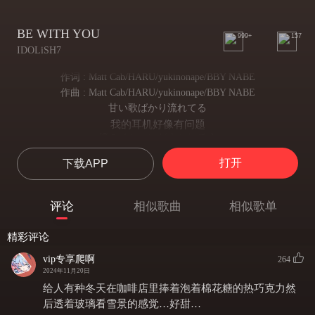
BE WITH YOU
999+
157
IDOLiSH7
作词 : Matt Cab/HARU/yukinonape/BBY NABE
作曲 : Matt Cab/HARU/yukinonape/BBY NABE
甘い歌ばかり流れてる
我的耳机好像有问题
僕のイヤホンどうかしてる
一直在播放着甜美的歌曲
打开
下载APP
二人の距離考えるたび
每当想到我们间的距离
わからなくなってくよ
评论
相似歌曲
相似歌单
就开始搞不懂了
どうしようもない 君がきらい
精彩评论
无可奈何地讨厌着你
だってだって こんなに僕は頑張ってるのに
vip专享爬啊
264
可是可是 明明我也如此努力
2024年11月20日
君って本当何もわかってないね
给人有种冬天在咖啡店里捧着泡着棉花糖的热巧克力然
你是真的什么都不懂啊
后透着玻璃看雪景的感觉…好甜…
冷たい風が痛いよ