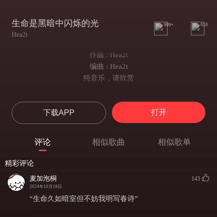
生命是黑暗中闪烁的光
999+
618
Hea2t
作曲 : Hea2t
编曲 : Hea2t
纯音乐，请欣赏
打开
下载APP
评论
相似歌曲
相似歌单
精彩评论
麦加泡桐
143
2024年10月18日
“生命久如暗室但不妨我明写春诗”