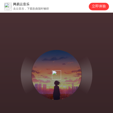
网易云音乐
立即体验
去云音乐，下载歌曲随时畅听