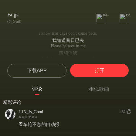
Bugs
999+
135
O'Death
I know that days don't come back,
我知道昔日已去
Please believe in me
请相信我
And then my eyes just turn red,
眼睛随即而红
打开
下载APP
Far as the light can see
如远处若隐若现的光亮
I'll abide her arms stretched,
评论
相似歌曲
我会等待她的拥抱
Through the years and hours
精彩评论
在每一年每一个小时
As the quiet dawning, Begins to sour
L1N_Is_Good
167
当寂静的黎明开始发酵
2015年7月18日
I've been wasting most my time
看车轮不息的自动报
为此我一直浪费我大部分的生命
Living for the day