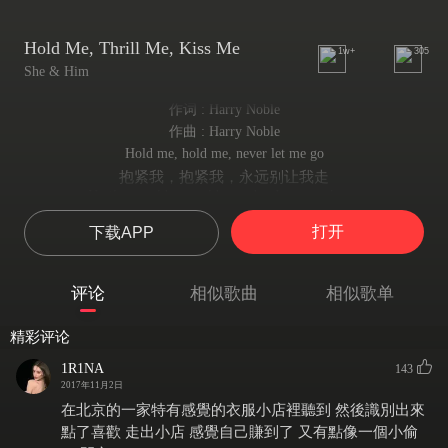
Hold Me, Thrill Me, Kiss Me
1w+
305
She & Him
作词 : Harry Noble
作曲 : Harry Noble
Hold me, hold me, never let me go
抱紧我，抱紧我，永远别让我走
Until you told me, told me what I want to know
直到你对我说，那些我想听的话
打开
下载APP
And then just hold me, hold me,
然后抱紧我，抱紧我
Make me tell you I'm in love with you.
评论
相似歌曲
相似歌单
让我向你倾诉爱意
Thrill me, thrill me, walk me down the lane
精彩评论
让我悸动，让我陶醉，伴我走过那条小巷
where shadows will be, will be,
1R1NA
143
期待着，期待着
2017年11月2日
hiding others just the same
在北京的一家特有感覺的衣服小店裡聽到 然後識別出來
躲开旁人目光
點了喜歡 走出小店 感覺自己賺到了 又有點像一個小偷
As we'll be,