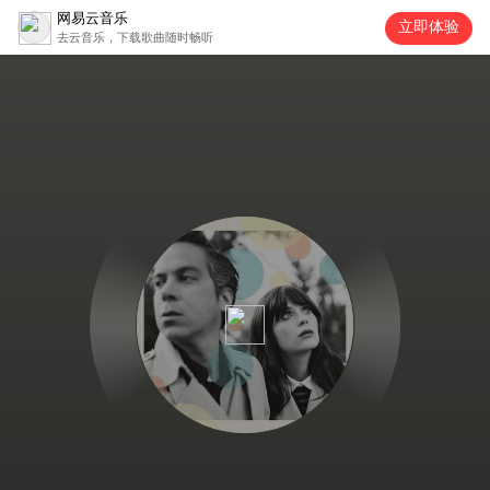
网易云音乐
立即体验
去云音乐，下载歌曲随时畅听