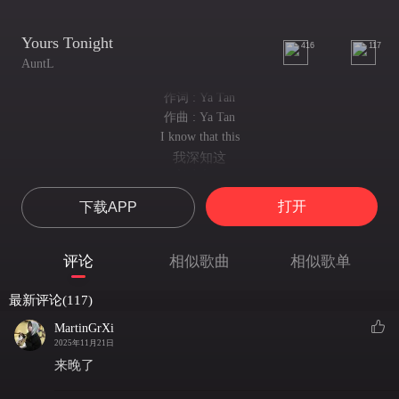
Yours Tonight
416
117
AuntL
作词 : Ya Tan
作曲 : Ya Tan
I know that this
我深知这
Ain't love
不是爱情
打开
下载APP
I know this cannot be but I want it
明知不该奢求 却依然渴望
So---Why
评论
相似歌曲
相似歌单
为何
Am I
最新评论(117)
我会
So into it When I know you
MartinGrXi
如此沉迷 明知道
2025年11月21日
And I
来晚了
你我之间
Is a physical thing we don't talk about---