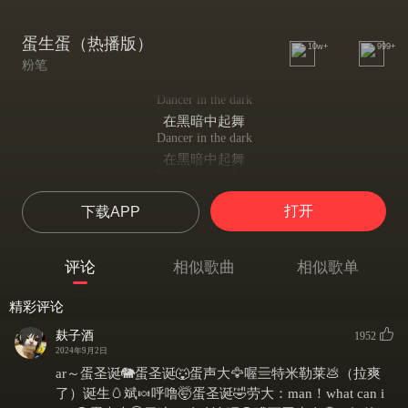
蛋生蛋（热播版）
10w+
999+
粉笔
Dancer in the dark
在黑暗中起舞
Dancer in the dark
在黑暗中起舞
Dancer in the dark
在黑暗中起舞
打开
下载APP
We spending alone alone
我们独自一人地徘徊
Dancer in the dark
评论
相似歌曲
相似歌单
在黑暗中起舞
Dancer in the dark
精彩评论
在黑暗中起舞
Dancer in the dark
麸子酒
1952
在黑暗中起舞
2024年9月2日
We spending alone alone
ar～蛋圣诞🐘蛋圣诞🐺蛋声大🦅喔亖特米勒莱💩（拉爽
我们独自一人地徘徊
了）诞生🥚斌🍬呼噜🤯蛋圣诞🤣劳大：man！what can i
Dancer in the dark