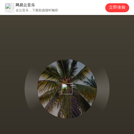
网易云音乐
立即体验
去云音乐，下载歌曲随时畅听