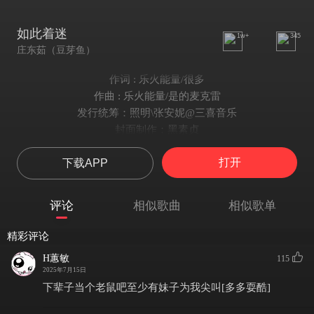
如此着迷
1w+
345
庄东茹（豆芽鱼）
作词 : 乐火能量/很多
作曲 : 乐火能量/是的麦克雷
发行统筹：照明\张安妮@三喜音乐
封面制作：黑素贞
编曲：乐火能量\是的麦克雷
打开
下载APP
推广：吉川岗版\村口右督使@三喜音乐
OP：三喜音乐（Chosen1）
混音：乐火能量\希望编号99
评论
相似歌曲
相似歌单
制作人：是的麦克雷
录音：乐火能量\李雪萌
精彩评论
出品、监制：苏彬
H蕙敏
115
策划：吉川岗版\剌乇呾德\村口右督使
2025年7月15日
浮想联翩
下辈子当个老鼠吧至少有妹子为我尖叫[多多耍酷]
平静的时刻在今天