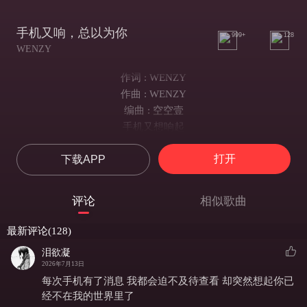
手机又响，总以为你
999+
128
WENZY
作词 : WENZY
作曲 : WENZY
编曲 : 空空壹
手机又想响起
胡乱猜会是你么
打开
下载APP
一个人晚灯长明
月光亮有点啰嗦
又对着影子讲起
评论
相似歌曲
重复着一句两句
它居然也有响应
最新评论(128)
夜色里为我婆娑
泪欲凝
我总不懂爱与表达
2026年7月13日
不懂照顾别人感受
每次手机有了消息 我都会迫不及待查看 却突然想起你已
想看你笑容狡黠
经不在我的世界里了