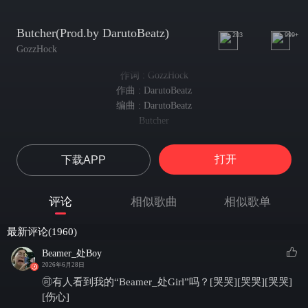
Butcher(Prod.by DarutoBeatz)
203
999+
GozzHock
作词 : GozzHock
作曲 : DarutoBeatz
编曲 : DarutoBeatz
Butcher
just like a butcher
就像个屠夫
打开
下载APP
gonna chop chop
准备开砍
cut you into chunks
评论
相似歌曲
相似歌单
把你切成块
prescind your fraudulent tongue
最新评论(1960)
割下你欺诈的舌头
saying like that i’m awesome
Beamer_处Boy
2026年6月28日
那样说我真棒
holding on my saw
🉑有人看到我的“Beamer_处Girl”吗？[哭哭][哭哭][哭哭]
握着我的锯子
[伤心]