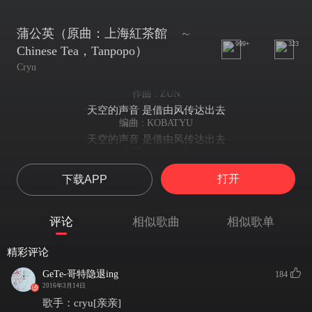
蒲公英（原曲：上海紅茶館 ～
999+
323
Chinese Tea，Tanpopo）
Cryu
作曲 : ZUN
天空的声音 是借由风传达出去
编曲 : KOBATYU
天空的声音 是借由风传达出去
作词 : くまりす
天空的声音 是借由风传达出去
打开
下载APP
空の音 風が伝えた
天空的声音 是借由风传达出去
土の色 花が魅せた世界
评论
相似歌曲
相似歌单
大地的色彩 是借由花显现在这个世界
高く遠く羽を伸ばし届けと放つ種
精彩评论
展开翅膀飞向高远之地 播种而下
風の中 空が背を押す
GeTe-哥特隐退ing
184
随着风 在空中前进着
2016年3月14日
花が観た 遥か遠い地平
歌手：cryu[亲亲]