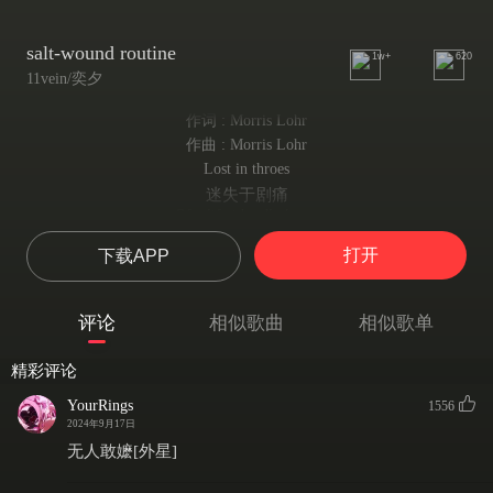
salt-wound routine
1w+
620
11vein/奕夕
作词 : Morris Lohr
作曲 : Morris Lohr
Lost in throes
迷失于剧痛
Of a life i hardly know
在一种我并不熟悉的生活中
打开
下载APP
So don't make it worse
所以别让它更糟了
I can't afford the hearse
评论
相似歌曲
相似歌单
我承担不起死亡
Hold my hand
精彩评论
牵起我的手啊
As veins run cold
YourRings
1556
血液变得冷起来
2024年9月17日
Raise a glass
无人敢嬷[外星]
举杯
Sole witness