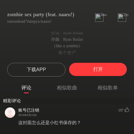
zombie sex party (feat. naaru!)
999+
233
iamsodead/Vampyx/naaru!
作词 : Ryan Rodas
作曲 : Ryan Rodas
（like a zombie）
像个僵尸
(Yeah, yeah, yeah)
耶～
打开
下载APP
I'ma eat your brain out like a zombie
我要像僵尸一样吃掉你的大脑
I just wanna fxck you up
评论
相似歌曲
相似歌单
我只想把你搞疯
And tell you that I'm freaky
精彩评论
再告诉你我就是个怪胎
Rawr xd,pretty scene queen wanna fxck on me
账号已注销
197
嗷呜～xd，可爱的场景女王想和我做
2024年9月24日
Hrt all up in my fxckin' blood stream
这封面怎么还是小红书保存的？
荷尔蒙在血管里狂飙
Rawr, rawr, rawr, yeah, let'sso fxck it up, yeah