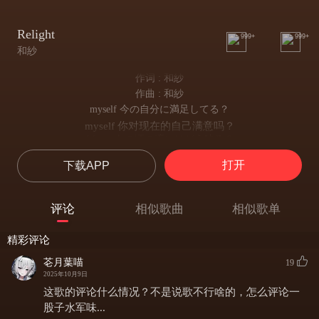
Relight
999+
999+
和紗
作词 : 和紗
作曲 : 和紗
myself 今の自分に満足してる？
myself 你对现在的自己满意吗？
fifteen あの頃の瞳にはどう映る？
fifteen 那时的你会怎么看待现在的你？
打开
下载APP
飛び交う言葉に飲み込まれて，
被四散的言语吞没
信じてきたものが見えなくなって，
评论
相似歌曲
相似歌单
你曾经信仰的一切变得模糊
”変わっちゃったね”って刺された棘が，
精彩评论
“你变了”这句话刺进心里
ずっと抜けないでいるの，
芲月葉喵
19
始终无法拔除
2025年10月9日
抱えすぎた荷物 いっそ投げ出して，
这歌的评论什么情况？不是说歌不行啥的，怎么评论一
扛不住的重担 干脆抛开
股子水军味...
自由になった手の中に 残ったその情熱持って，