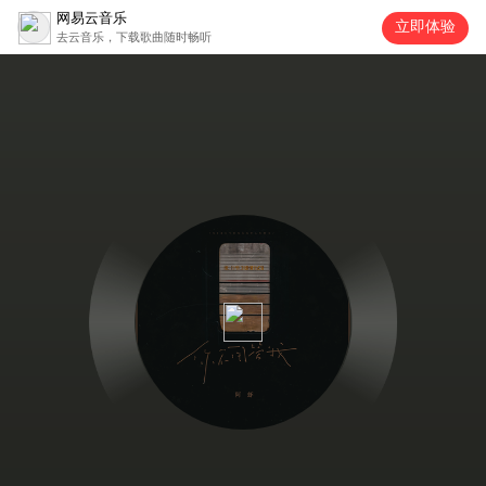
网易云音乐
立即体验
去云音乐，下载歌曲随时畅听