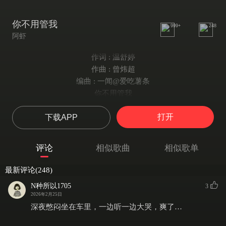
你不用管我
999+
248
阿虾
作词 : 温舒婷
作曲 : 曾炜超
编曲 : 一闻@爱吃薯条
你不用管我
说走就走.....
打开
下载APP
思念总在夜里变繁琐
劝我别念旧又陪着我沉默
到底谁是小偷
评论
相似歌曲
相似歌单
把一切带走
再没有你的以后
最新评论(248)
尝试翻转时间的沙漏
N种所以1705
3
眼看深情被你一点点挥霍
2026年2月25日
慢慢也能接受
深夜憋闷坐在车里，一边听一边大哭，爽了…
是你的预谋