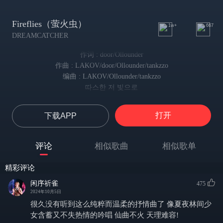
Fireflies（萤火虫）
1w+
667
DREAMCATCHER
作词 : door/Ollounder
作曲 : LAKOV/door/Ollounder/tankzzo
编曲 : LAKOV/Ollounder/tankzzo
따스한 저 빛으로
在那温暖朦胧的光芒中
나 홀린듯이 다가 가
打开
下载APP
我神魂颠倒 向你缓步靠近
흩뿌려진 색 비늘로
那散落的斑斓色彩
评论
相似歌曲
相似歌单
네 이름을 새기려 해
打算用鳞片刻下你的名字
精彩评论
품 안 가득히 널 안고싶어
想将你紧紧揽入怀中
闲序祈雀
475
내 맘 아득히 널 보고싶어
2024年10月5日
心中深深地思念着你
很久没有听到这么纯粹而温柔的抒情曲了 像夏夜林间少
마침내 긴 긴 햇살이 저물고
女含蓄又不失热情的吟唱 仙曲不火 天理难容!