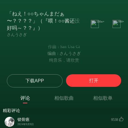
「ねえ！○○ちゃんまだぁ
〜？？？？」（『喂！○○酱还没
100w+
999+
好吗～？？』）
さんうさぎ
作曲 : San Usa Gi
编曲 : さんうさぎ
纯音乐，请欣赏
打开
下载APP
评论
相似歌曲
相似歌单
精彩评论
锁骨瘱
9538
2024年9月9日