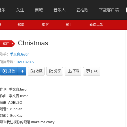
音乐
关注
商城
音乐人
云推歌
下载客户端
榜
歌单
播客
歌手
新碟上架