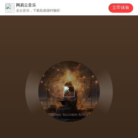
网易云音乐
立即体验
去云音乐，下载歌曲随时畅听