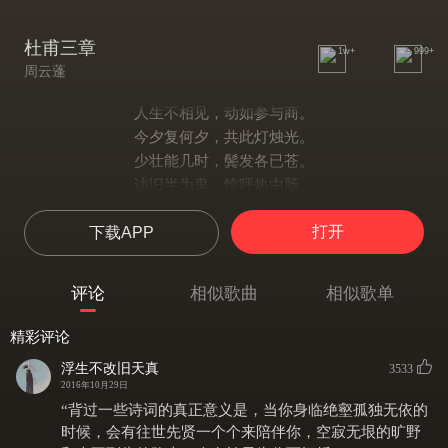
杜甫三章
1w+
999+
周云蓬
人生不相见，动如参与商。
今夕复何夕，共此灯烛光。
少壮能几时，鬓发各已苍。
访旧半为鬼，惊呼热中肠。
焉知二十载，重上君子堂。
打开
下载APP
昔别君未婚，儿女忽成行。
怡然敬父执，问我来何方。
问答乃未已，驱儿罗酒浆。
评论
相似歌曲
相似歌单
夜雨剪春韭，新炊间黄粱。
主称会面难，一举累十觞。
精彩评论
十觞亦不醉，感子故意长。
浮生不改旧天真
3533
明日隔山岳，世事两茫茫。
2016年10月29日
明日隔山岳，世事两茫茫。
“背过一些诗词的真正意义是，当你身临绝壑孤独无依的
剑外忽传收蓟北，初闻涕泪满衣裳。
时候，会有往世先贤一个个来陪伴你，空寂无垠的旷野