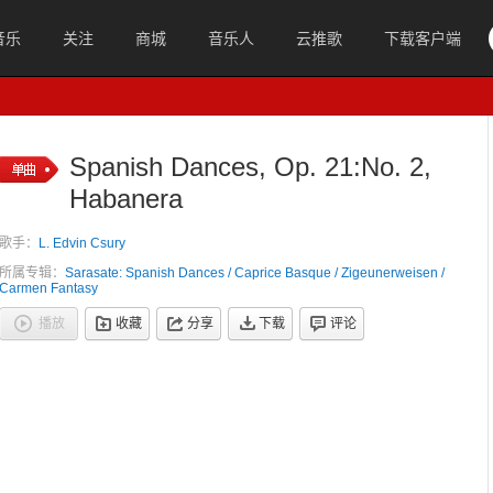
音乐
关注
商城
音乐人
云推歌
下载客户端