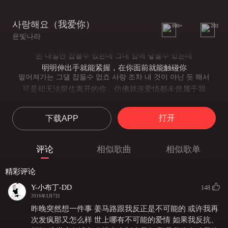
사랑해요（我爱你）
999+
203
윤빛나라
손 내밀면 잡을수 있는데 그대 앞에 닿을수 있는데
明明伸出手就能紧握，在你面前就能触碰你
멀어져가는 그댈 잡을수 없죠 사랑 조차 내 것이 아닌 듯 해서
可是却无法留住离开的你，仿佛就连爱情都未曾属于我
참아내려 눈물을 삼키고 가슴 한켠 고백을 머금고
强忍着将要滴落的泪水，心房里满含告白的话语
打开
下载APP
굳게 닫힌 멍든 내 입술뒤로 나 끝내 하지 못한말
倔强的紧咬着的双唇，却始终没能说出这句话
사랑해요 사랑해요 사랑해요 이 한마디를 못해서
评论
相似歌曲
相似歌单
我爱你 我爱你 我爱你 这句话语未能传达
떠나는 그댈 보며 한발조차 뗄 수 없어 이렇게 울어요
精彩评论
因为看着你离去的身影我连一步都迈不出去，如此的放声哭泣着
참아냈던 눈물이 고이고 내 가슴은 숨이 차오르고
Y-小布丁-DD
148
强忍着将要滴落的泪水，上气不接下气
2016年3月7日
열병으로 누운 어린아이처럼 나 끝내 하지 못한말
昨晚突然想一件事 姜马路跟我反正是不可能的 或许我再
像是躺在病床上的生病的孩子一般，我始终未能说出这句话
次发疯那又怎么样 世上哪有不可能的爱情 如果我反抗、
사랑해요 사랑해요 사랑해요 이 한마디를 못해서