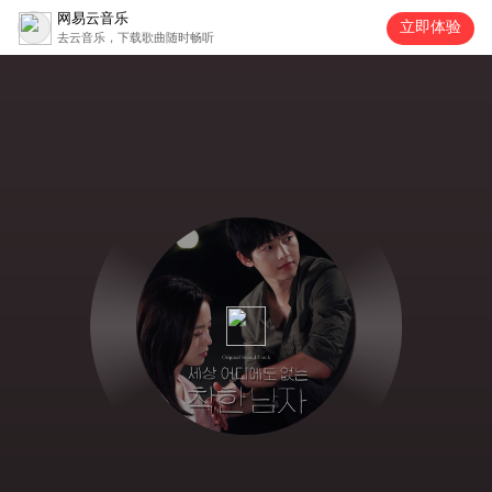
网易云音乐
立即体验
去云音乐，下载歌曲随时畅听