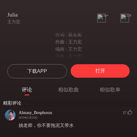
Julia
1w+
218
王力宏
作词 : 蔡友彬
作曲 : 王力宏
编曲 : 王力宏
编曲 : 王力宏
Here we go
打开
下载APP
看着你走得倔强头也不会
我该不该挽回
每一次都是这样跑了又追
评论
相似歌曲
相似歌单
你到底累不累
为什么爱情变成一种受罪
精彩评论
放弃又后悔
Almasy_Bosphorus
37
如果是你的感觉已无所谓
2019年5月29日
就让我把爱收回
姚老师，你不要拖泥又带水
Julia Julia