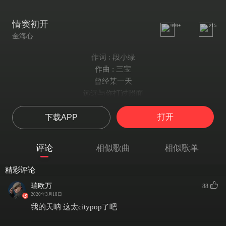
情窦初开
999+
215
金海心
作词 : 段小绿
作曲 : 三宝
曾经某一天
远远与你打过照面
你左侧的脸有一条闪亮的弧线
打开
下载APP
它闪入我的眼
爱你爱到今天
传奇的一眼
评论
相似歌曲
相似歌单
从此我忘了时间
花季虽已歇
精彩评论
还像活在花堆里面
瑞欧万
88
正在好酿出香甜
2020年3月18日
街上落叶一片一片红似火
我的天呐 这太citypop了吧
我的心事一遍一遍只对自己说