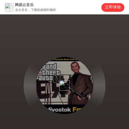
网易云音乐
立即体验
去云音乐，下载歌曲随时畅听