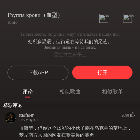
Группа крови（血型）
1w+
999+
Кино
Теплое место, но улицы ждут отпечатков наших ног.
处所多温暖，但街道在等待我们的足迹。
Звездная пыль - на сапогах.
星尘撒在靴子上
Мягкое кресло, клетчатый плед,
柔软的扶手椅、格子花纹、
打开
下载APP
Не нажатый вовремя курок.
没有按时扣动的扳机
Солнечный день - в ослепительных снах.
评论
相似歌曲
相似歌单
阳光灿烂的日子只在耀眼的睡梦中
Группа крови - на рукаве,
精彩评论
我的袖口上记着血液型
Мой порядковый номер - на рукаве,
starfarer
2098
我的袖口上有我的军号
2022年7月16日
Пожелай мне удачи в бою, пожелай мне:
血液型，但你这个19岁的小伙子躺在乌克兰的草地上，
祝我在战斗中好运吧，祝我：
梦见南方大国的网友在赞美你的英勇
Не остаться в этой траве,