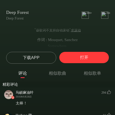
Deep Forest
999+
264
Deep Forest
*
*
该歌词不支持自动滚动
求滚动
作词 : Mouquet, Sanchez
Somewhere,
Deep in the jungle,
打开
下载APP
Are living some little men and women,
They are our past,
And maybe,
评论
相似歌曲
相似歌单
Maybe they are our future...
精彩评论
马頔麻油叶
294
2016年9月28日
太棒！