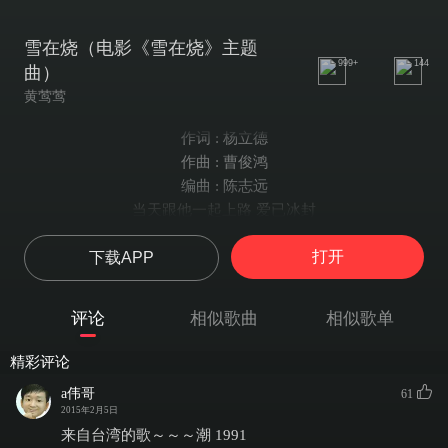
雪在烧（电影《雪在烧》主题
999+
144
曲）
黄莺莺
作词 : 杨立德
作曲 : 曹俊鸿
编曲 : 陈志远
当天跟他一起上路 爱已冰封
根本不懂得他心情 梦是冰冻
打开
下载APP
埋于暗洞
想起当天跟你偶遇这街中
仿佛天意作弄如电触碰 情心暗动
评论
相似歌曲
相似歌单
是奥妙 是恶兆
呈现抹不掉
精彩评论
形象怎意料
a伟哥
61
似雪心窝如被猛烧
2015年2月5日
任意烧 因我逃不掉 心窝长困扰
来自台湾的歌～～～潮 1991