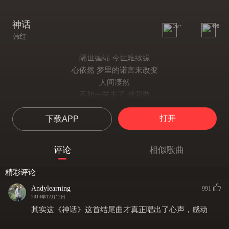
神话
1w+
498
韩红
隔世缠绵 今世难续缘
心依然 梦里的诺言未改变
人间凄然
不如一笑去了 烛花散
尘花醉酒
打开
下载APP
轮回前尘成云烟
霓红点点 凡间迷乱情浅
如当年幻梦间牵手
评论
相似歌曲
心依然
因果皆缘
精彩评论
不如一醉罢了 浮花散
Andylearning
991
情语醉人 轮回前尘成誓言
2014年12月12日
剑如飞 心如水
其实这《神话》这首结尾曲才真正唱出了心声，感动
也隔不断相思泪