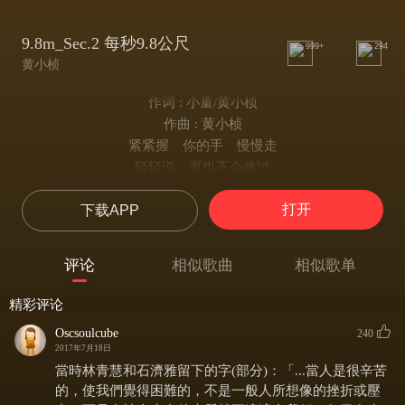
9.8m_Sec.2 每秒9.8公尺
999+
294
黄小桢
作词 : 小童/黄小桢
作曲 : 黄小桢
紧紧握 你的手 慢慢走
轻轻说 再也不会难过
不在乎 对或错 傻过头
打开
下载APP
我只要 与你永远拥抱
这世界 对我们来说
不是想像的 那么自由辽阔
评论
相似歌曲
相似歌单
没有人 能感受
how is it like to falling love with you
精彩评论
I'm falling down.
Oscsoulcube
240
I'm falling with you.
2017年7月18日
I'm falling free from ourselves
當時林青慧和石濟雅留下的字(部分)：「...當人是很辛苦
的，使我們覺得困難的，不是一般人所想像的挫折或壓