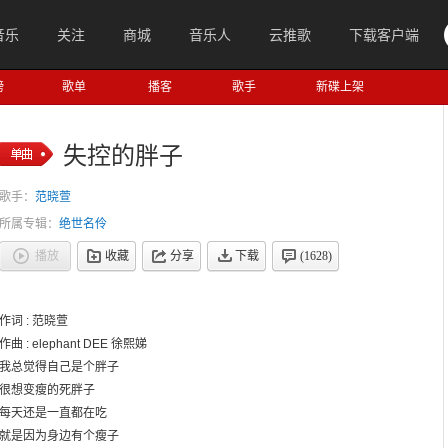
音乐
关注
商城
音乐人
云推歌
下载客户端
榜
歌单
播客
歌手
新碟上架