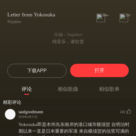
Letter from Yokosuka
999+
326
Nujabes
作曲 : Nujabes
纯音乐，请欣赏
打开
下载APP
评论
相似歌曲
相似歌单
精彩评论
saulgoodmann
241
2019年4月17日
Yokosuka即是本州岛东南岸的港口城市横须贺 自明治时
期以来一直是日本重要的军港 来自横须贺的信里写满的