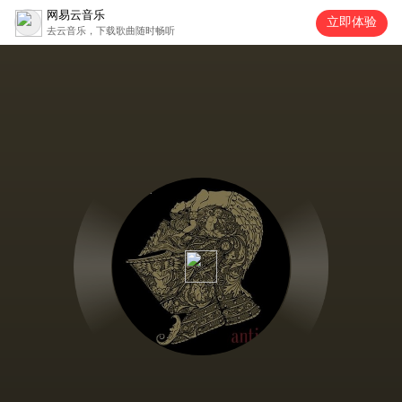
网易云音乐
立即体验
去云音乐，下载歌曲随时畅听