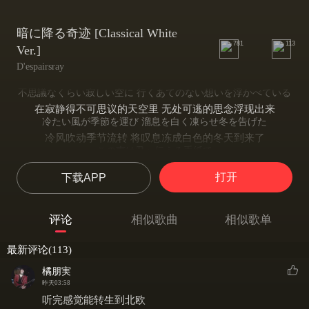
暗に降る奇迹 [Classical White
781
113
Ver.]
D'espairsray
不思議なくらい寂しい空に 行くあてのない想いを浮かべている
在寂静得不可思议的天空里 无处可逃的思念浮现出来
冷たい風が季節を運び 溜息を白く凍らせ冬を告げた
冷风吹动季节流转 将叹息冻成白色的冬天到来了
この声は君へ伝える手紙で
将这声音写作给你的信笺
打开
下载APP
白い雪と共に君の下へと...
与白雪一同去向你的所在…
無常な言葉で君を悩ませ 今までどれ程傷つけてきたのだろう
评论
相似歌曲
相似歌单
无常的话语惹恼了你 直至今日你又受了多少伤害呢
そして痛みの奥に君は僕の 知らない顔を隠し続けたんだね
最新评论(113)
然后在疼痛的深处 你将我不知道的一面掩藏了起来
君の苦しみに気付く事が出来ずに
橘朋実
没有察觉到你的痛苦
昨天03:58
一人闇の中で悲しませていた
听完感觉能转生到北欧