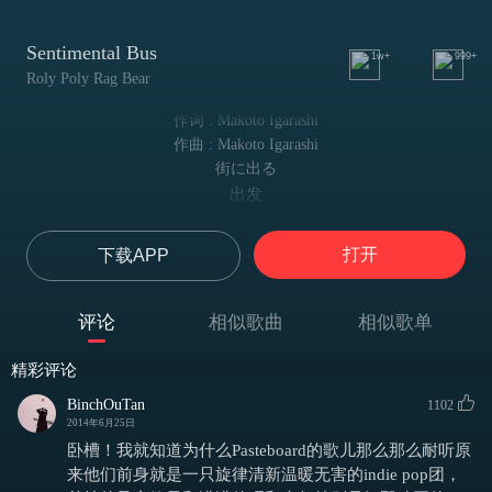
Sentimental Bus
1w+
999+
Roly Poly Rag Bear
作词 : Makoto Igarashi
作曲 : Makoto Igarashi
街に出る
出发
風を見に行く
去看风
打开
下载APP
新しい服を着てゆく
穿上新衣服
明日に向かう
评论
相似歌曲
相似歌单
朝向明天
バスに乗り込む
精彩评论
乘上巴士
窓の外で花は散る
BinchOuTan
1102
车窗外花瓣飘零
2014年6月25日
君を忘れる
卧槽！我就知道为什么Pasteboard的歌儿那么那么耐听原
忘记你
来他们前身就是一只旋律清新温暖无害的indie pop团，
また歩き出す