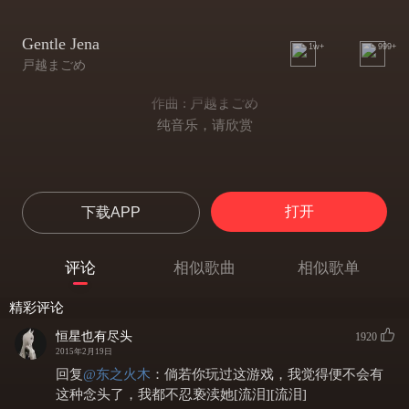
Gentle Jena
1w+
999+
戸越まごめ
作曲 : 戸越まごめ
纯音乐，请欣赏
打开
下载APP
评论
相似歌曲
相似歌单
精彩评论
恒星也有尽头
1920
2015年2月19日
回复
@
东之火木
：
倘若你玩过这游戏，我觉得便不会有
这种念头了，我都不忍亵渎她[流泪][流泪]