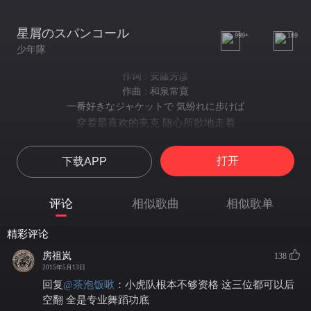
星屑のスパンコール
999+
169
少年隊
作词 : 安藤芳彦
作曲 : 和泉常寛
一番好きなジャケットで 気纷れに步けば
穿着最喜欢的夹克 随心所欲地走着
知らない街 知らない顔 知らない夜
不知何处的街道 未曾见过的面孔 不知何时的夜晚
打开
下载APP
街角で 肩が触れて 始まる物語
从在转角被触碰肩膀而开始的物语
サングラスを外した時 驚く君
评论
相似歌曲
相似歌单
摘下墨镜时 被吓到的你
迷い込んだ DISCOの人ごみなら
精彩评论
迷失在跳着DISCO的人群中的话
谁も僕に 気が付きはしない
房祖岚
138
谁也不会注意到我
2015年5月13日
だから
回复
@
茶泡饭啾
：
小虎队根本不够资格 这三位都可以后
所以
空翻 全是专业舞蹈功底
ひとときのDANCIN'