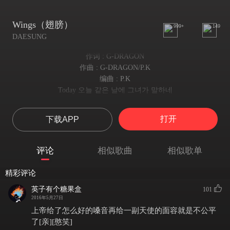
Wings（翅膀）
999+
149
DAESUNG
作词 : G-DRAGON
作曲 : G-DRAGON/P.K
编曲 : P.K
Today 오늘 같은 날에 그녀가 말하네
Today 在今天这样的日子 她却说
헤어지자고 미안하다고 하필 기념일에
打开
下载APP
分手吧 对不起 偏偏在大好的纪念日
Today 많은 사람들 속에 움츠러들곤 해
Today 那么多的人在探头探脑打望 退缩了
评论
相似歌曲
相似歌单
난 고개를 떨군 채 피해 (이런 내가 싫어)
我却低下头回避（讨厌这样的自己）
精彩评论
오늘은 okay 더 크게 소리쳐 ye
今天Okay 更大声地呼喊吧 Ye
英子有个糖果盒
101
좋은 일이 생길거야아아
2016年5月27日
会有更好的事情发生的
上帝给了怎么好的嗓音再给一副天使的面容就是不公平
괜찮아 오늘 밤 만은 이렇게
了[亲][憨笑]