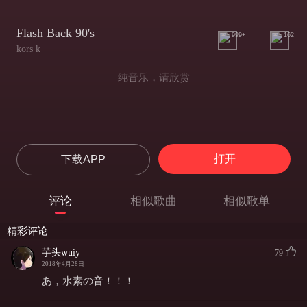
Flash Back 90's
999+
162
kors k
纯音乐，请欣赏
打开
下载APP
评论
相似歌曲
相似歌单
精彩评论
芋头wuiy
79
2018年4月28日
あ，水素の音！！！