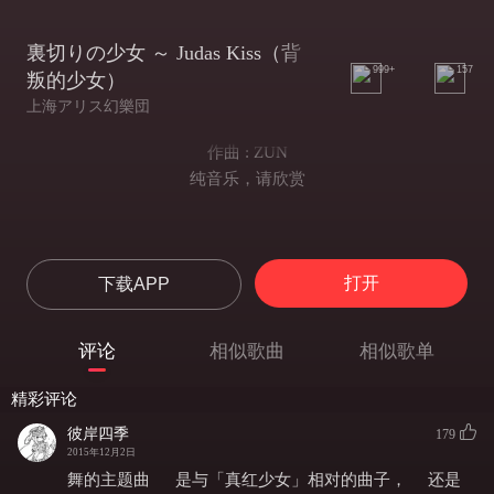
裏切りの少女 ～ Judas Kiss（背
999+
157
叛的少女）
上海アリス幻樂団
作曲 : ZUN
纯音乐，请欣赏
打开
下载APP
评论
相似歌曲
相似歌单
精彩评论
彼岸四季
179
2015年12月2日
舞的主题曲 是与「真红少女」相对的曲子， 还是