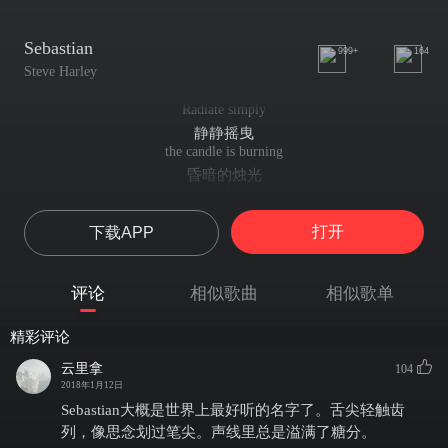
Sebastian
999+
164
Steve Harley
Radiate simply
静静摇曳
the candle is burning
昏暗的烛光
so low for me
向我垂泪
打开
下载APP
Generate me limply
让我失去力气
can't seem to place
评论
相似歌曲
相似歌单
无法回忆起
your name, cherie
精彩评论
你的芳名
To rearrange all these thoughts
云里拿
104
想要理清这些思绪
2018年1月12日
in a moment is suicide
Sebastian大概是世界上最好听的名字了。舌尖轻触齿
仿佛是自杀
列，像思念划过笔尖。声线里总是溢满了糖分。
Come to a strange place