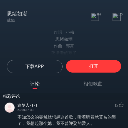
思绪如潮
889
105
戴娆
作词 : 小梅
思绪如潮
作曲 : 郭亮
夜渐渐的寒了
风渐渐的狂了
打开
下载APP
冬夜里守着一炉寂寥
想起了你怀中的好
话无人再倾诉
评论
相似歌曲
心却思绪如潮
冬夜里我与寂寞为伴
精彩评论
想起了有你时的好
追梦人7171
15
多少次梦醒后发现
2020年2月9日
对你的思念入潮
不知怎么的突然就想起这首歌，听着听着就莫名的哭
如果再一次把我拥抱
了，我想起那个她，我不曾迎娶的爱人。