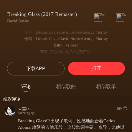
Breaking Glass (2017 Remaster)
999+
132
David Bowie
作词 : Dennis Davis/David Bowie/George Murray
作曲 : Dennis Davis/David Bowie/George Murray
Baby I've been
宝贝,不久前,在你的房间里,
Breaking glass in your room again listen
我又一次砸碎了玻璃,听呀
打开
下载APP
Don't look at the carpet
千万别看地毯,我先前在上头
I drew something awful on it see
评论
相似歌曲
相似歌单
涂了些乱七八糟的东西,看呀
You're such a wonderful person
精彩评论
确实,你是个不错的人,
But you got problems
天堂iku
169
可你还有一些小毛病,
2017年7月2日
I'll never touch you
Breaking Glass中出现了歌词，性感地配合着Carlos
我永远也不会触碰你
Alomar放荡的吉他乐段，这段歌词生硬、奇异，比他以