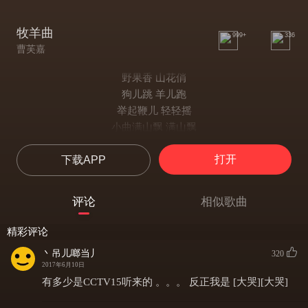
牧羊曲
999+
336
曹芙嘉
野果香 山花俏
狗儿跳 羊儿跑
举起鞭儿 轻轻摇
小曲满山飘 满山飘
日出嵩山坳 晨钟惊飞鸟
打开
下载APP
林间小溪水潺潺
坡上青青草
莫道女儿娇 无暇有奇巧
评论
相似歌曲
冬去春来十六载
黄花正年少
精彩评论
野果香 山花俏
丶吊儿啷当丿
320
狗儿跳 羊儿跑
2017年6月10日
举起鞭儿 轻轻摇
有多少是CCTV15听来的 。。。 反正我是 [大哭][大哭]
小曲满山飘 满山飘